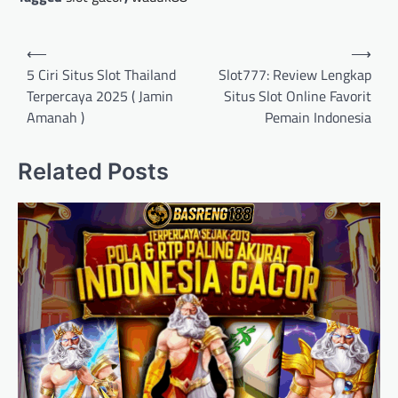
Post
⟵
⟶
navigation
5 Ciri Situs Slot Thailand
Slot777: Review Lengkap
Terpercaya 2025 ( Jamin
Situs Slot Online Favorit
Amanah )
Pemain Indonesia
Related Posts