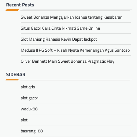
Recent Posts
Sweet Bonanza Mengajarkan Joshua tentang Kesabaran
Situs Gacor Cara Cinta Nikmati Game Online
Slot Mahjong Rahasia Kevin Dapat Jackpot
Medusa II PG Soft – Kisah Nyata Kemenangan Agus Santoso
Oliver Bennett Main Sweet Bonanza Pragmatic Play
SIDEBAR
slot qris
slot gacor
waduk88
slot
basreng188