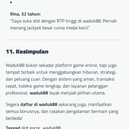
Rina, 32 tahun:
“Saya suka slot dengan RTP tinggi di waduk88. Pernah
menang jackpot besar cuma modal kecil.”
11. Kesimpulan
Waduk88 bukan sekadar platform game online, tapi juga
tempat terbaik untuk menggabungkan hiburan, strategi,
dan peluang cuan. Dengan sistem yang aman, transaksi
cepat, koleksi game lengkap, dan layanan pelanggan
profesional,
waduk88
layak menjadi pilihan utama.
Segera
daftar di waduk88
sekarang juga, manfaatkan
semua bonusnya, dan rasakan pengalaman bermain yang
berbeda!
Tagged
slot gacor
,
waduk88