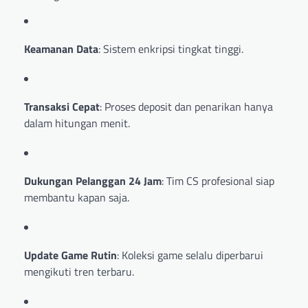
Keamanan Data
: Sistem enkripsi tingkat tinggi.
Transaksi Cepat
: Proses deposit dan penarikan hanya
dalam hitungan menit.
Dukungan Pelanggan 24 Jam
: Tim CS profesional siap
membantu kapan saja.
Update Game Rutin
: Koleksi game selalu diperbarui
mengikuti tren terbaru.