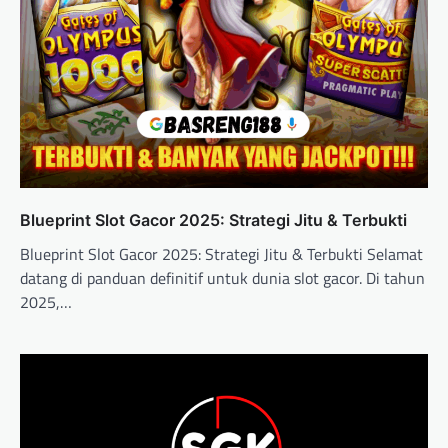
Blueprint Slot Gacor 2025: Strategi Jitu & Terbukti
Blueprint Slot Gacor 2025: Strategi Jitu & Terbukti Selamat
datang di panduan definitif untuk dunia slot gacor. Di tahun
2025,…